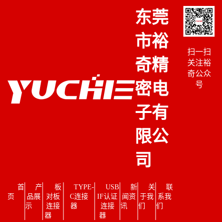
东莞
市裕
扫一扫
奇精
关注裕
奇公众
密电
号
子有
限公
司
首
产
板
TYPE-
USB
新
关
联
页
品展
对板
C连接
IF认证
闻资
于我
系我
示
连接
器
连接
讯
们
们
器
器