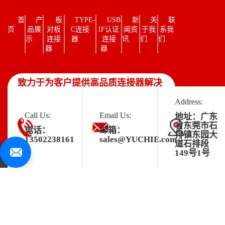
首
产
板
TYPE-
USB
新
关
联
页
品展
对板
C连接
IF认证
闻资
于我
系我
示
连接
器
连接
讯
们
们
器
器
致力于为客户提供高品质连接器解决
方案
Address:
Call Us:
Email Us:
地址：广东
省东莞市石
电话：
邮箱：
排镇东园大
13502238161
sales@YUCHIE.com
道石排段
149号1号
ICP
粤ICP备
Copyright ◎ 2025
网
技术支
华商网
备
2021127066
东莞市裕奇精密电
址:www.yuchie.cn
持:
络
案：
号-1
子有限公司