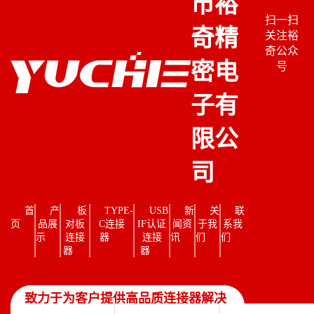
市裕
扫一扫
奇精
关注裕
奇公众
密电
号
子有
限公
司
首
产
板
TYPE-
USB
新
关
联
页
品展
对板
C连接
IF认证
闻资
于我
系我
示
连接
器
连接
讯
们
们
器
器
致力于为客户提供高品质连接器解决
方案