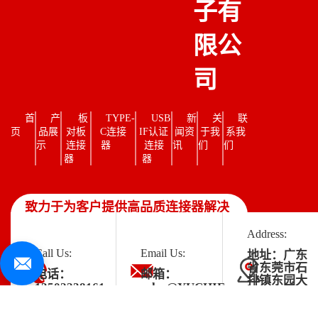
子有
限公
司
首
产
板
TYPE-
USB
新
关
联
页
品展
对板
C连接
IF认证
闻资
于我
系我
示
连接
器
连接
讯
们
们
器
器
致力于为客户提供高品质连接器解决
方案
Address:
Call Us:
Email Us:
地址：广东
省东莞市石
电话：
邮箱：
排镇东园大
13502238161
sales@YUCHIE.com
道石排段
149号1号